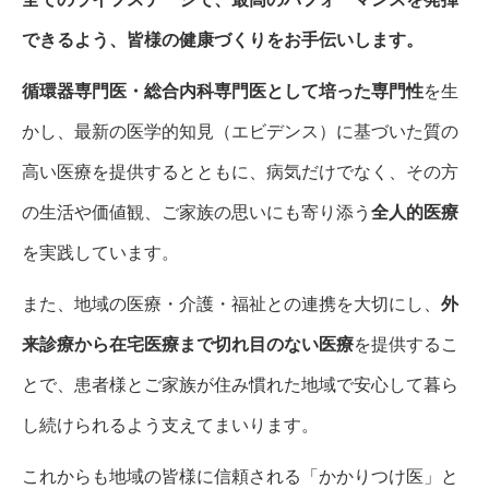
求人情報 医療事務
できるよう、皆様の健康づくりをお手伝いします。
ひかりクリニック
循環器専門医・総合内科専門医として培った専門性
を生
お知らせ
かし、最新の医学的知見（エビデンス）に基づいた質の
診療案内
高い医療を提供するとともに、病気だけでなく、その方
の生活や価値観、ご家族の思いにも寄り添う
全人的医療
ワクチン・予防接種
を実践しています。
アクセス
また、地域の医療・介護・福祉との連携を大切にし、
外
クリニックの取り組み
来診療から在宅医療まで切れ目のない医療
を提供するこ
とで、患者様とご家族が住み慣れた地域で安心して暮ら
し続けられるよう支えてまいります。
これからも地域の皆様に信頼される「かかりつけ医」と