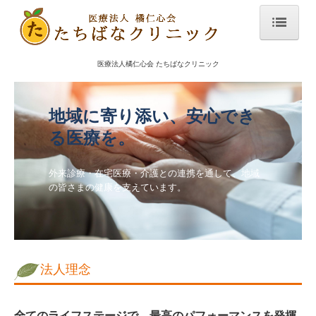
法人
医療法人橘仁心会 たちばなクリニック
お知らせ
地域に寄り添い、安心でき
大牟田本院
る医療を。
お知らせ
外来診療・在宅医療・介護との連携を通して、地域
求人情報 看護師
の皆さまの健康を支えています。
求人情報 医療事務
下山門
法人理念
お知らせ
求人情報 看護師
全てのライフステージで、最高のパフォーマンスを発揮